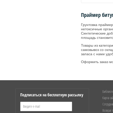
Праймер биту
Грунтовка праймер
нетоксичные орган
Синтетические доб
площадь становитс
Товары из категор
самовывоз со скла
запаса с нами удоб
Оформить заказ мо
Библиот
Подписаться на бесплатную рассылку
Карта са
Сотрудни
Возврат 