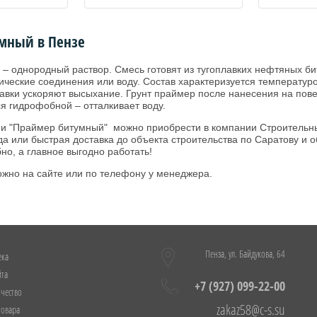
мный в Пензе
 – однородный раствор. Смесь готовят из тугоплавких нефтяных бит
ические соединения или воду. Состав характеризуется температуро
авки ускоряют высыхание. Грунт праймер после нанесения на пове
я гидрофобной – отталкивает воду.
ии "Праймер битумный" можно приобрести в компании Строительн
да или быстрая доставка до объекта строительства по Саратову и 
но, а главное выгодно работать!
жно на сайте или по телефону у менеджера.
Пенза, ул. Байдукова, 64
ека
йта
+7 (927) 099-22-00
чество
zakaz58@c-s.su
товара