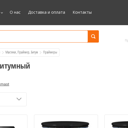
О нас
Доставка и оплата
Контакты
П
я
Мастики, Праймер, Битум
  Праймеры
битумный
mast