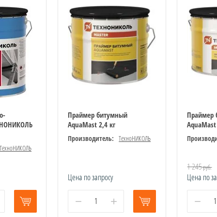
о-
Праймер битумный
Праймер 
ХНОНИКОЛЬ
AquaMast 2,4 кг
AquaMast
Производитель:
ТехноНИКОЛЬ
Производи
ТехноНИКОЛЬ
1 245
руб.
Цена по запросу
Цена по з
−
+
−