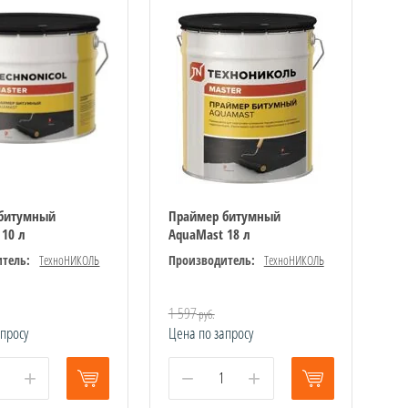
битумный
Праймер битумный
 10 л
AquaMast 18 л
тель:
ТехноНИКОЛЬ
Производитель:
ТехноНИКОЛЬ
1 597
руб.
апросу
Цена по запросу
+
−
+